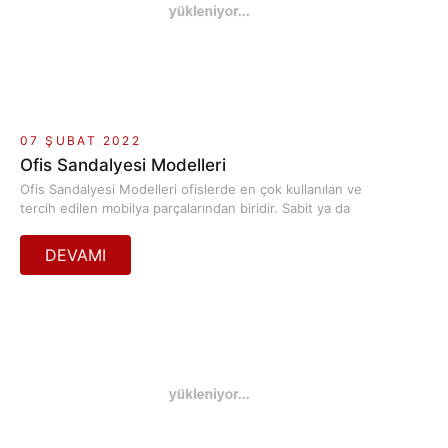
07 ŞUBAT 2022
Ofis Sandalyesi Modelleri
Ofis Sandalyesi Modelleri ofislerde en çok kullanılan ve
tercih edilen mobilya parçalarından biridir. Sabit ya da
tekerlekli modelleri kullanmak istemediğiniz zamanlarda sabit
bir şekilde tasarlanmış olan sandalye modellerinden yana
tercihinizi kullanabilirsiniz. Yalçınkaya Ofis tarafından oldukça
uygun fiyatlara sunulan Ofis Sandalyesi Modelleri ergonomik
kullanım avantajları sağlamaktadır.