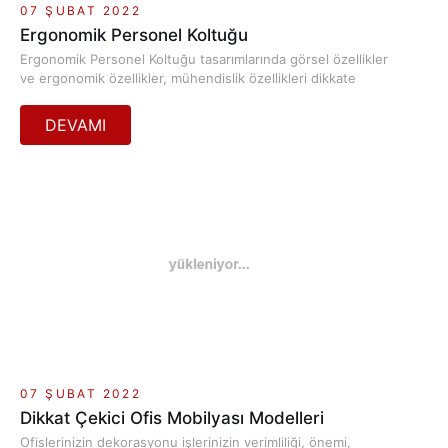
07 ŞUBAT 2022
Ergonomik Personel Koltuğu
Ergonomik Personel Koltuğu tasarımlarında görsel özellikler
ve ergonomik özellikler, mühendislik özellikleri dikkate
alınmaktadır. Ergonomi, sağlıklı ve uzun ömürlü müşteri
memnuniyetinin sağlanabilmesi açısından son derece önemli
bir unsurdur.
07 ŞUBAT 2022
Dikkat Çekici Ofis Mobilyası Modelleri
Ofislerinizin dekorasyonu işlerinizin verimliliği, önemi,