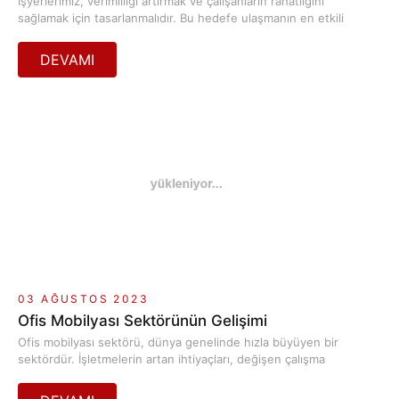
İşyerlerimiz, verimliliği artırmak ve çalışanların rahatlığını
sağlamak için tasarlanmalıdır. Bu hedefe ulaşmanın en etkili
yollarından biri ise uygun ofis mobilya takımları kullanmaktır.
İşte ofis mobilya takımlarının işyerinizi nasıl
dönüştürebileceğini ve nelere dikkat etmeniz gerektiğini
öğrenmek için rehberimiz!
03 AĞUSTOS 2023
Ofis Mobilyası Sektörünün Gelişimi
Ofis mobilyası sektörü, dünya genelinde hızla büyüyen bir
sektördür. İşletmelerin artan ihtiyaçları, değişen çalışma
kültürü ve ofis ortamlarının dönüşümü, ofis mobilyası talebini
artırmaktadır. Teknolojinin ilerlemesiyle birlikte, çalışma