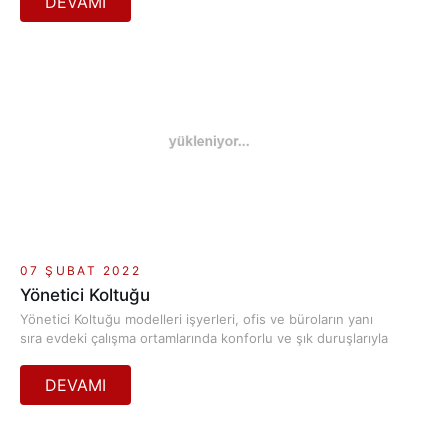
alanları daha işlevsel, ergonomik ve estetik olarak
tasarlanmaktadır...
07 ŞUBAT 2022
Yönetici Koltuğu
Yönetici Koltuğu modelleri işyerleri, ofis ve büroların yanı
sıra evdeki çalışma ortamlarında konforlu ve şık duruşlarıyla
ön plana çıkan mobilyalardır. Genel olarak ergonomik olan
Yönetici Koltuğu kişilerin boylarına göre ayarlanabilen
özelliklere sahiplerdir. Girdikleri mekânların büyüklüklerine,
kullanacak olan kişilerin konuma ve konumlandırıldığı yerlerin
dekorasyonuna uygun seçim yapılmaktadır.