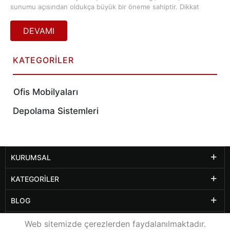
sunumu açısından oldukça büyük bir öneme sahiptir. Dikkat
Çekici Ofis Mobilyası Modelleri ile iş akışının uyumu, birbirini
tamamlayan önemli unsurlardır. İlk izlenim açısından son
derece önemli olan Dikkat Çekici Ofis Mobilyası Modelleri
çalışma ortamınızda daha verimli ve istekli çalışmanızı
sağlamaktadır.
KATEGORILER
Ofis Mobilyaları
Depolama Sistemleri
KURUMSAL
KATEGORILER
BLOG
DIĞER SAYFALAR
Web sitemizde çerezlerden faydalanılmaktadır.