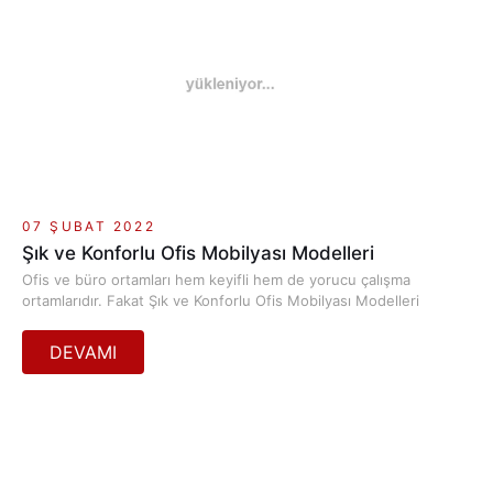
07 ŞUBAT 2022
Şık ve Konforlu Ofis Mobilyası Modelleri
Ofis ve büro ortamları hem keyifli hem de yorucu çalışma
ortamlarıdır. Fakat Şık ve Konforlu Ofis Mobilyası Modelleri
bu yorgunluğu göz ardı etmenizi sağlayacaktır. Çalışma
hayatınız bir ofis ya da büro ise bu anlamda konforlu bir
çalışma ortamına ihtiyacınız vardır. Ofis ve büro ortamlarında
çalışan kişilerin bel ve sırt ağrısından dolayı yaşadıkları
şikâyet gün geçtikçe artmaktadır.