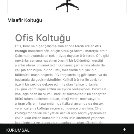
Misafir Koltuğu
Ofis Koltuğu
Ofis, büro ve diğer çalışma alanlarında tercih edilen
ofis
koltuğu
modelleri ofisler için oldukça önemli materyallerdir.
Çalışma hayatında en çok ihtiyaç duyulan ürünlerdir. Ofis gibi
mekânlar çalışma hayatının önemli bir bölümünün geçtiği
alanlar olarak bilinmektedir. Günümüz şartlarında ofislerde
çalışanların büyük bir bölümü, mesailerinin büyük bir
bölümünü masa başında, PC karşısında, iş görüşmesi ya da
toplantılarda geçirmektedirler. Kaliteli ürünler ile zevk ile,
özenli bir şekilde dekore edilmiş olan fiziksel ortamlar,
çalışma verimliliğini arttırır ve ayrıca profesyonel, kurumsal
imaj açısından da olumlu katkılar sunmaktadır. Bu sebepten
ötürü ruhen beslemekte olan, enerji veren, motivasyonu
artıran ofislerin tasarımlarında fiziksel anlamda da destek
veren çalışma koltuğu seçimi son derece önemlidir. Ofis
koltuğu modelleri ve fiyatları alıcılar için seçim yaparken en
çok dikkat edilen konulardır. Geniş ürün alternatif yelpazesi
içerisinde şık ve ergonomik tasarlanmış olan ofis koltuğu
modellerini sitemizden seçip, uzun ve yorucu olan
KURUMSAL
mesailerinizi daha konforlu ve verimli bir hale getirebilirsiniz.