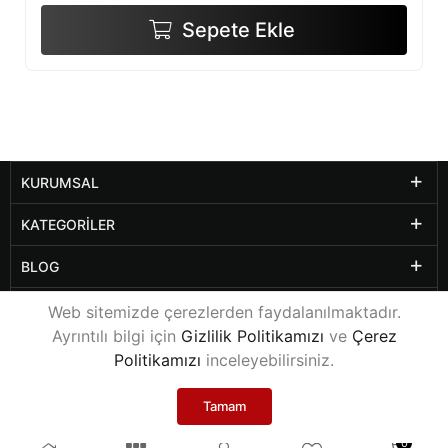
Sepete Ekle
KURUMSAL
KATEGORILER
BLOG
DIĞER SAYFALAR
Web sitemizde çerezlerden faydalanılmaktadır.
Ayrıntılı bilgi için
Gizlilik Politikamızı
ve
Çerez
Politikamızı
inceleyebilirsiniz.
© 2021
www.yalcinkayaofis.com
Tüm Hakları Saklıdır.
Rexa Web Tasarım Ajansı
Tamam
0