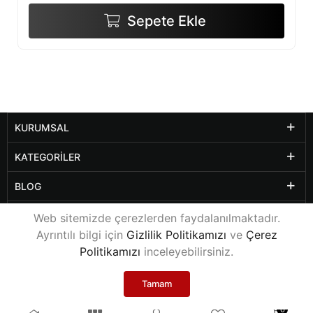
Sepete Ekle
KURUMSAL
KATEGORILER
BLOG
DIĞER SAYFALAR
Web sitemizde çerezlerden faydalanılmaktadır.
Ayrıntılı bilgi için
Gizlilik Politikamızı
ve
Çerez
Politikamızı
inceleyebilirsiniz.
© 2021
www.yalcinkayaofis.com
Tüm Hakları Saklıdır.
Rexa Web Tasarım Ajansı
Tamam
0