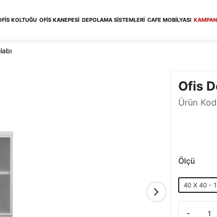
OFIS KOLTUĞU
OFIS KANEPESI
DEPOLAMA SISTEMLERI
CAFE MOBILYASI
KAMPAN
labı
Ofis D
Ürün Kod
Ölçü
40 X 40 - 
-