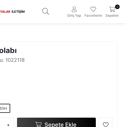
0
YALAR
İLETIŞIM
Giriş Yap
Favorilerim
Sepetim
olabı
u: 1022118
155H
Sepete Ekle
+