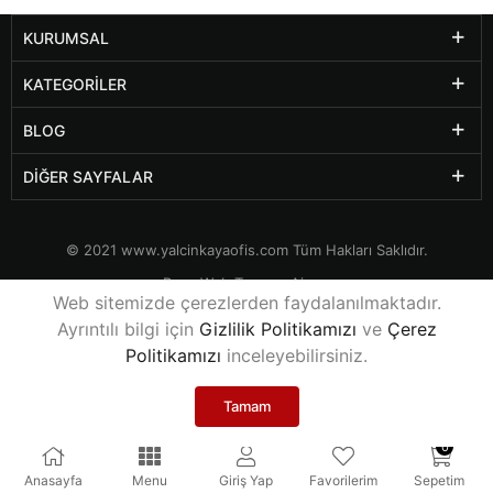
KURUMSAL
KATEGORILER
BLOG
DIĞER SAYFALAR
© 2021
www.yalcinkayaofis.com
Tüm Hakları Saklıdır.
Rexa Web Tasarım Ajansı
Web sitemizde çerezlerden faydalanılmaktadır.
Ayrıntılı bilgi için
Gizlilik Politikamızı
ve
Çerez
Politikamızı
inceleyebilirsiniz.
Tamam
0
Anasayfa
Menu
Giriş Yap
Favorilerim
Sepetim