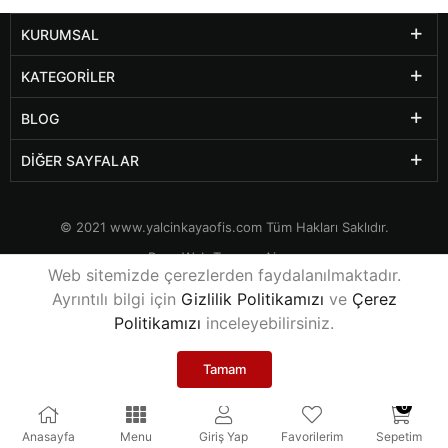
KURUMSAL
KATEGORILER
BLOG
DIĞER SAYFALAR
© 2021
www.yalcinkayaofis.com
Tüm Hakları Saklıdır.
Rexa Web Tasarım Ajansı
Web sitemizde çerezlerden faydalanılmaktadır.
Ayrıntılı bilgi için
Gizlilik Politikamızı
ve
Çerez
Politikamızı
inceleyebilirsiniz.
Tamam
0
Anasayfa
Menu
Giriş Yap
Favorilerim
Sepetim