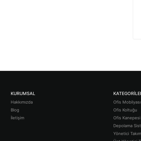
KURUMSAL
KATEGORILE
Hakkımızda
Ofis Mobilyası
Blog
Ofis Koltuğu
İletişim
Ofis Kanepesi
Depolama Sist
Yönetici Takım