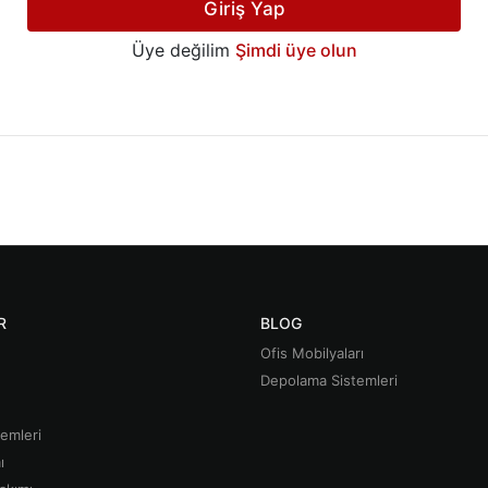
Giriş Yap
Üye değilim
Şimdi üye olun
R
BLOG
Ofis Mobilyaları
Depolama Sistemleri
emleri
ı