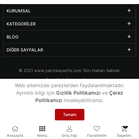
KURUMSAL
KATEGORILER
BLOG
DIĞER SAYFALAR
© 2021
www.yalcinkayaofis.com
Tüm Hakları Saklıdır.
Rexa Web Tasarım Ajansı
Web sitemizde çerezlerden faydalanılmaktadır.
Ayrıntılı bilgi için
Gizlilik Politikamızı
ve
Çerez
Politikamızı
inceleyebilirsiniz.
Tamam
0
Anasayfa
Menu
Giriş Yap
Favorilerim
Sepetim